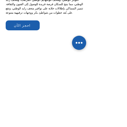
الوطني، مما يتيح للسكان فرصة فريدة للوصول إلى الفنون والثقافة.
تتميز المساكن بإطلالات خلابة على نوافير متحف زايد الوطني، وتقع
على بُعد خطوات من شواطئ بكر ووجهات ترفيهية متنوعة.
احجز الآن