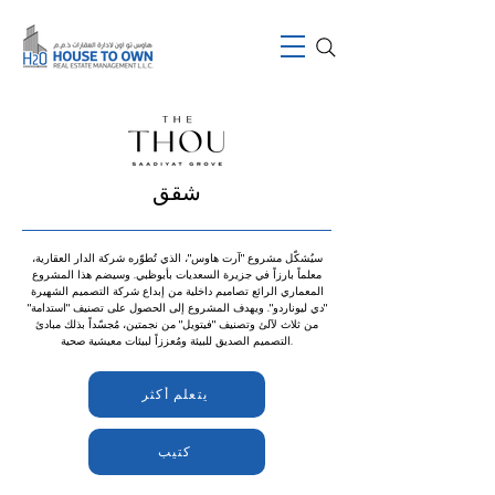
شقق
سيُشكّل مشروع "آرت هاوس"، الذي تُطوّره شركة الدار العقارية،
معلماً بارزاً في جزيرة السعديات بأبوظبي. وسيضم هذا المشروع
المعماري الرائع تصاميم داخلية من إبداع شركة التصميم الشهيرة
"دي ليوناردو". ويهدف المشروع إلى الحصول على تصنيف "استدامة"
من ثلاث لآلئ وتصنيف "فيتويل" من نجمتين، مُجسّداً بذلك مبادئ
التصميم الصديق للبيئة ومُعززاً لبيئات معيشية صحية.
يتعلم أكثر
كتيب