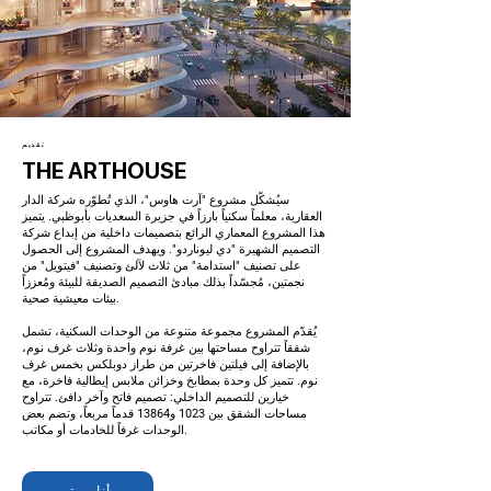
تقديم
THE ARTHOUSE
سيُشكّل مشروع "آرت هاوس"، الذي تُطوّره شركة الدار
العقارية، معلماً سكنياً بارزاً في جزيرة السعديات بأبوظبي. يتميز
هذا المشروع المعماري الرائع بتصميمات داخلية من إبداع شركة
التصميم الشهيرة "دي ليوناردو". ويهدف المشروع إلى الحصول
على تصنيف "استدامة" من ثلاث لآلئ وتصنيف "فيتويل" من
نجمتين، مُجسّداً بذلك مبادئ التصميم الصديقة للبيئة ومُعززاً
بيئات معيشية صحية.
يُقدّم المشروع مجموعة متنوعة من الوحدات السكنية، تشمل
شققاً تتراوح مساحتها بين غرفة نوم واحدة وثلاث غرف نوم،
بالإضافة إلى فيلتين فاخرتين من طراز دوبلكس بخمس غرف
نوم. تتميز كل وحدة بمطابخ وخزائن ملابس إيطالية فاخرة، مع
خيارين للتصميم الداخلي: تصميم فاتح وآخر دافئ. تتراوح
مساحات الشقق بين 1023 و13864 قدماً مربعاً، وتضم بعض
الوحدات غرفاً للخادمات أو مكاتب.
أنا مهتم