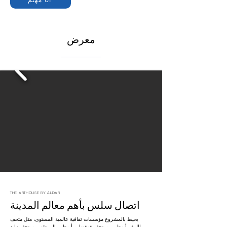
معرض
THE ARTHOUSE BY ALDAR
اتصال سلس بأهم معالم المدينة
يحيط بالمشروع مؤسسات ثقافية عالمية المستوى، مثل متحف
اللوفر أبوظبي، ومتحف غوغنهايم أبوظبي المرتقب، ومتحف زايد