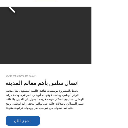
SAADIYAT GROVE BY ALDAR
اتصال سلس بأهم معالم المدينة
يحيط بالمشروع مؤسسات ثقافية عالمية المستوى، مثل متحف
اللوفر أبوظبي، ومتحف غوغنهايم أبوظبي المرتقب، ومتحف زايد
الوطني، مما يتيح للسكان فرصة فريدة للوصول إلى الفنون والثقافة.
تتميز المساكن بإطلالات خلابة على نوافير متحف زايد الوطني، وتقع
على بُعد خطوات من شواطئ بكر ووجهات ترفيهية متنوعة.
احجز الآن