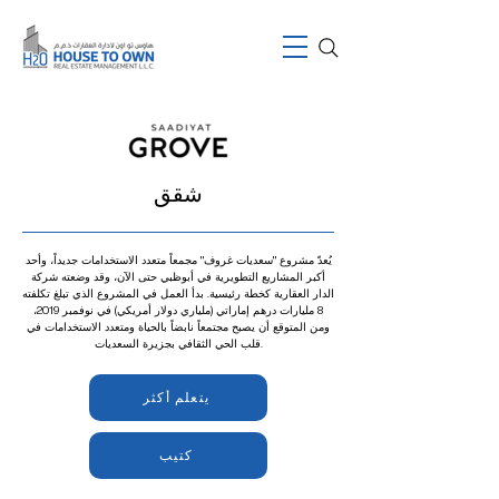
شقق
يُعدّ مشروع "سعديات غروف" مجمعاً متعدد الاستخدامات جديداً، وأحد
أكبر المشاريع التطويرية في أبوظبي حتى الآن، وقد وضعته شركة
الدار العقارية كخطة رئيسية. بدأ العمل في المشروع الذي تبلغ تكلفته
8 مليارات درهم إماراتي (ملياري دولار أمريكي) في نوفمبر 2019،
ومن المتوقع أن يصبح مجتمعاً نابضاً بالحياة ومتعدد الاستخدامات في
قلب الحي الثقافي بجزيرة السعديات.
يتعلم أكثر
كتيب