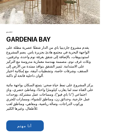
تقديم
GARDENIA BAY
يقدم مشروع جاردينيا باي من الدار شققًا عصرية مطلة على
الواجهة البحرية في مجتمع هادئ بجزيرة ياس. يضم المشروع
استوديوهات، بالإضافة إلى شقق بغرفة نوم واحدة، وغرفتين،
وثلاث غرف نوم، مصممة بهندسة معمارية مدروسة مع التركيز
على الاستدامة. تتميز الشقق بنوافذ ممتدة من الأرض إلى
السقف، وشرفات خاصة، وتشطيبات أنيقة، مع إمكانية اختيار
ألوان داخلية فاتحة أو داكنة.
يركز المشروع على نمط حياة صحي: يتمتع السكان بواجهة مائية
على القناة تمتد لما يقارب كيلومترًا واحدًا، وشاطئ حضري، ونادٍ
اجتماعي ("ذا باي فيو")، ومساحات عمل مشتركة، ووحدات
عمل خارجية، وحدائق زن، ومناطق للشواء، ومسارات للجري
وركوب الدراجات، وصالة رياضية، ومقاهي، ومناطق لعب
للأطفال، وغيرها الكثير.
أنا مهتم