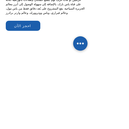
على قناة ياس بارك، بالإضافة إلى سهولة الوصول إلى أبرز معالم
الجزيرة السياحية. يقع المشروع على بُعد دقائق فقط من ياس مول،
وعالم فيراري، وياس ووتروورلد، وعالم وارنر براذرز.
احجز الآن