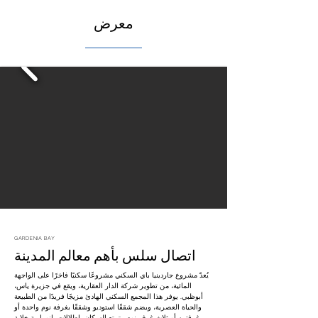
معرض
GARDENIA BAY
اتصال سلس بأهم معالم المدينة
يُعدّ مشروع جاردينيا باي السكني مشروعًا سكنيًا فاخرًا على الواجهة
المائية، من تطوير شركة الدار العقارية، ويقع في جزيرة ياس،
أبوظبي. يوفر هذا المجمع السكني الهادئ مزيجًا فريدًا من الطبيعة
والحياة العصرية، ويضم شققًا استوديو وشققًا بغرفة نوم واحدة أو
غرفتين أو ثلاث غرف نوم. يتمتع السكان بإطلالات بانورامية خلابة