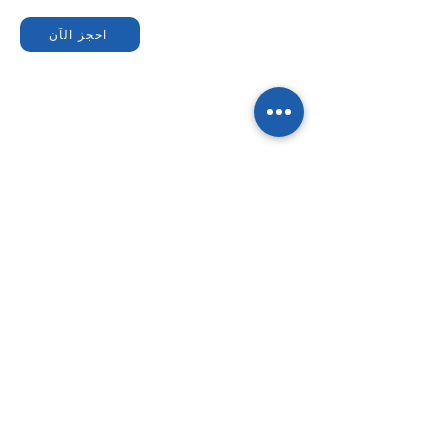
احجز الآن
سجل اهتمامك
*
Name