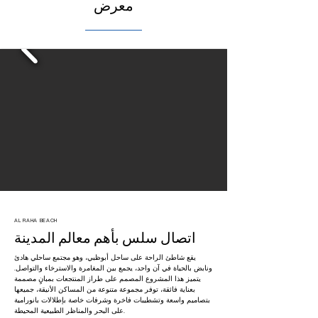
معرض
AL RAHA BEACH
اتصال سلس بأهم معالم المدينة
يقع شاطئ الراحة على ساحل أبوظبي، وهو مجتمع ساحلي هادئ
ونابض بالحياة في آن واحد، يجمع بين المغامرة والاسترخاء والتواصل.
يتميز هذا المشروع المصمم على طراز المنتجعات بمبانٍ مصممة
بعناية فائقة، توفر مجموعة متنوعة من المساكن الأنيقة، جميعها
بتصاميم واسعة وتشطيبات فاخرة وشرفات خاصة بإطلالات بانورامية
على البحر والمناظر الطبيعية المحيطة.